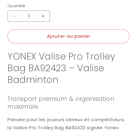
Quantité
Réduire
Augmenter
la
la
quantité
quantité
Ajouter au panier
de
de
YONEX
YONEX
VALISE
VALISE
YONEX Valise Pro Trolley
PRO
PRO
TROLLEY
TROLLEY
Bag BA92423 – Valise
BAG
BAG
BA92423
BA92423
Badminton
Transport premium & organisation
maximale
Pensée pour les joueurs sérieux et compétiteurs,
la Valise Pro Trolley Bag BA92423 signée
Yonex