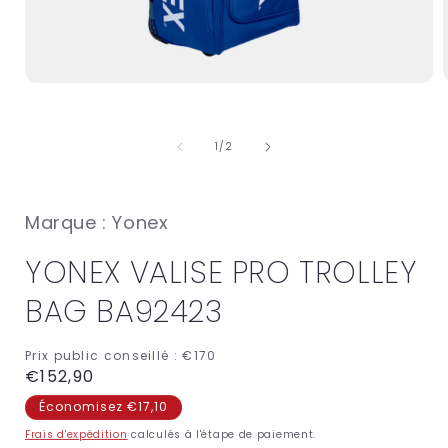
Ouvrir
O
le
l
média
1
de
1
/
2
dans
une
fenêtre
f
modale
Marque : Yonex
YONEX VALISE PRO TROLLEY
BAG BA92423
Prix public conseillé :
€170
Prix
€152,90
habituel
Économisez €17,10
Frais d'expédition
calculés à l'étape de paiement.