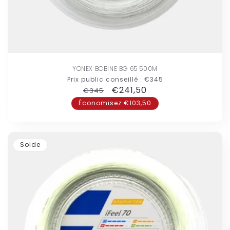
YONEX BOBINE BG 65 500M
Prix public conseillé :
€345
Prix
Prix
€241,50
€345
habituel
promotionnel
Économisez €103,50
Solde