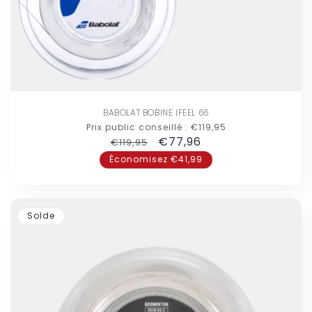
BABOLAT BOBINE IFEEL 66
Prix public conseillé :
€119,95
Prix
Prix
€77,96
€119,95
habituel
promotionnel
Économisez €41,99
Solde