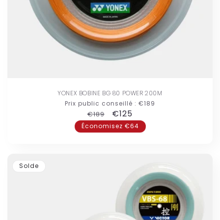
YONEX BOBINE BG 80 POWER 200M
Prix public conseillé :
€189
Prix
Prix
€125
€189
habituel
promotionnel
Économisez €64
Solde