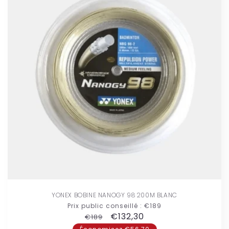
YONEX BOBINE NANOGY 98 200M BLANC
Prix public conseillé :
€189
Prix
Prix
€132,30
€189
habituel
promotionnel