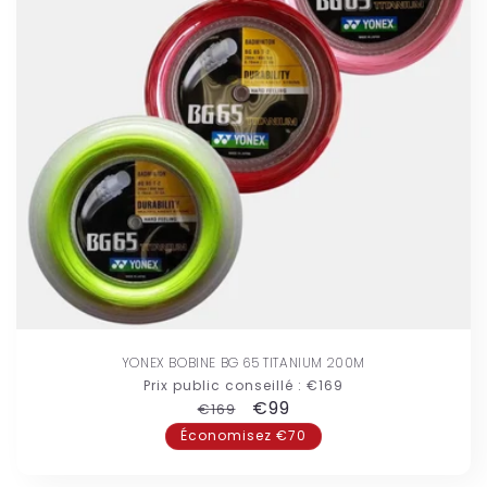
YONEX BOBINE BG 65 TITANIUM 200M
Prix public conseillé :
€169
Prix
Prix
€99
€169
habituel
promotionnel
Économisez €70