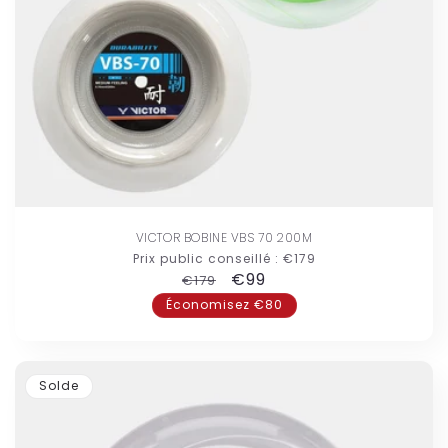
VICTOR BOBINE VBS 70 200M
Prix public conseillé :
€179
Prix
Prix
€99
€179
habituel
promotionnel
Économisez €80
Solde