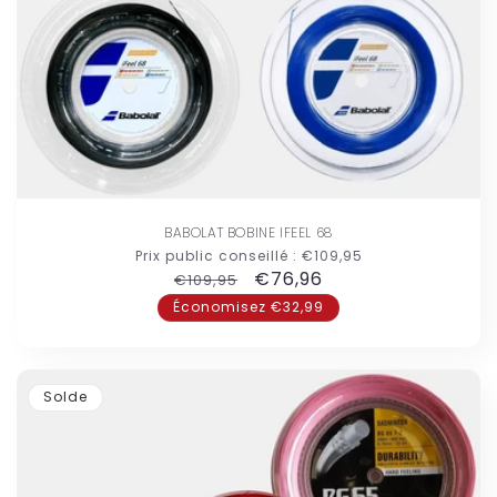
BABOLAT BOBINE IFEEL 68
Prix public conseillé :
€109,95
Prix
Prix
€76,96
€109,95
habituel
promotionnel
Économisez €32,99
Solde