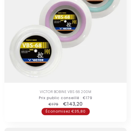
VICTOR BOBINE VBS 68 200M
Prix public conseillé :
€179
Prix
Prix
€143,20
€179
habituel
promotionnel
Économisez €35,80