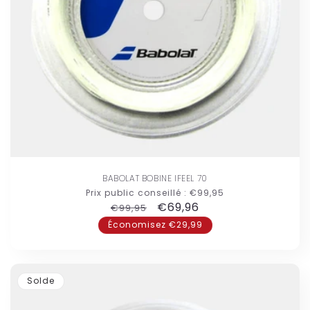
BABOLAT BOBINE IFEEL 70
Prix public conseillé :
€99,95
Prix
Prix
€69,96
€99,95
habituel
promotionnel
Économisez €29,99
Solde