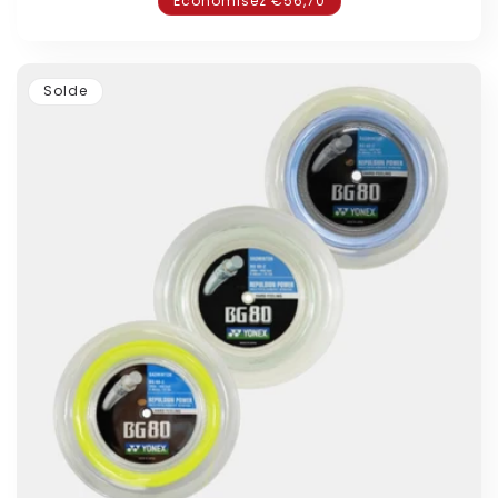
Économisez €56,70
Solde