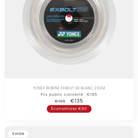
YONEX BOBINE EXBOLT 63 BLANC 200M
Prix public conseillé :
€195
Prix
Prix
€135
€195
habituel
promotionnel
Économisez €60
Solde