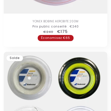
YONEX BOBINE AEROBITE 200M
Prix public conseillé :
€240
Prix
Prix
€175
€240
habituel
promotionnel
Économisez €65
Solde