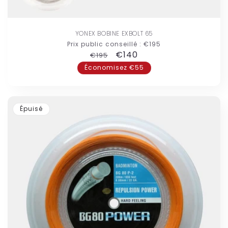
YONEX BOBINE EXBOLT 65
Prix public conseillé :
€195
Prix
Prix
€140
€195
habituel
promotionnel
Économisez €55
Épuisé