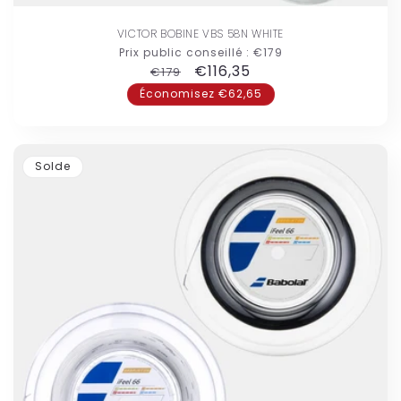
VICTOR BOBINE VBS 58N WHITE
Prix public conseillé :
€179
Prix
Prix
€116,35
€179
habituel
promotionnel
Économisez €62,65
Solde