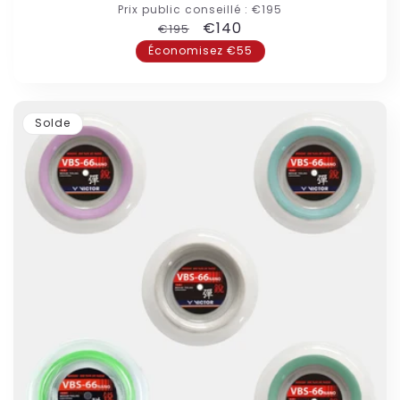
Prix public conseillé :
€195
Prix
Prix
€140
€195
habituel
promotionnel
Économisez €55
Solde