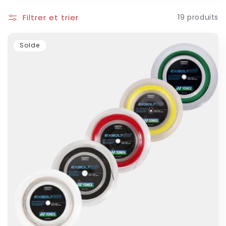
o
Filtrer et trier
19 produits
n
Solde
: