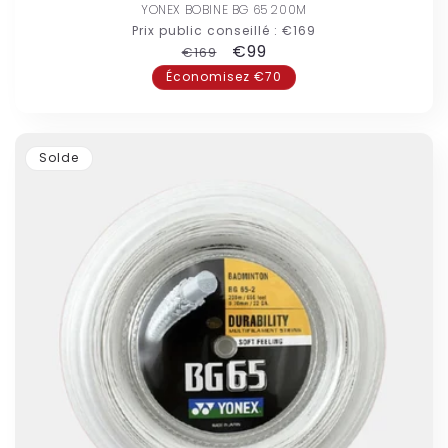
YONEX BOBINE BG 65 200M
Prix public conseillé :
€169
Prix
Prix
€99
€169
habituel
promotionnel
Économisez €70
Solde