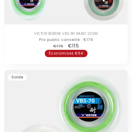
VICTOR BOBINE VBS 66 NANO 200M
Prix public conseillé :
€179
Prix
Prix
€115
€179
habituel
promotionnel
Économisez €64
Solde