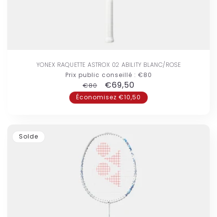
YONEX RAQUETTE ASTROX 02 ABILITY BLANC/ROSE
Prix public conseillé :
€80
Prix
Prix
€69,50
€80
habituel
promotionnel
Économisez €10,50
Solde