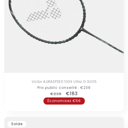
Victor AURASPEED 100X Ultra G 3UG5
Prix public conseillé :
€239
Prix
Prix
€183
€239
habituel
promotionnel
Économisez €56
Solde