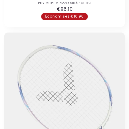
Prix public conseillé :
€109
Prix
€98,10
habituel
Économisez €10,90