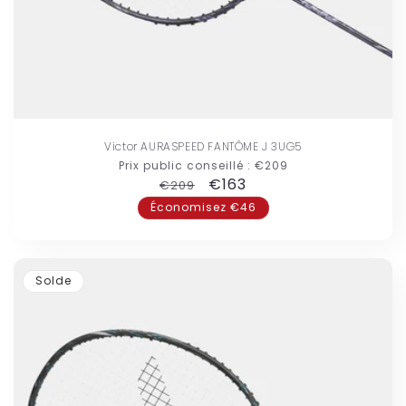
Victor AURASPEED FANTÔME J 3UG5
Prix public conseillé :
€209
Prix
Prix
€163
€209
habituel
promotionnel
Économisez €46
Solde