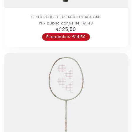
YONEX RAQUETTE ASTROX NEXTAGE GRIS
Prix public conseillé :
€140
Prix
€125,50
habituel
Économisez €14,50