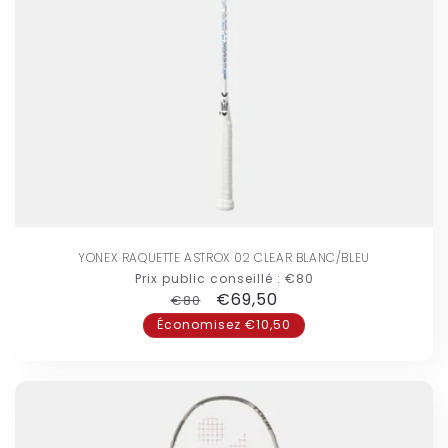
YONEX RAQUETTE ASTROX 02 CLEAR BLANC/BLEU
Prix public conseillé :
€80
Prix
Prix
€69,50
€80
habituel
promotionnel
Économisez €10,50