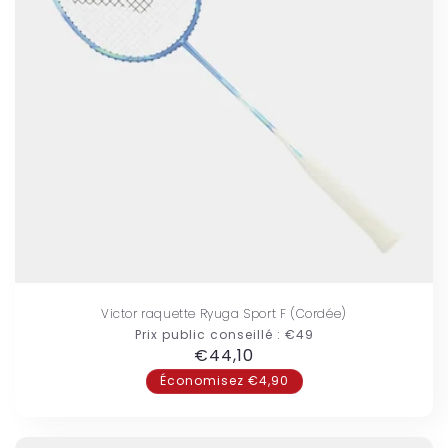
Victor raquette Ryuga Sport F (Cordée)
Prix public conseillé :
€49
Prix
€44,10
habituel
Économisez €4,90