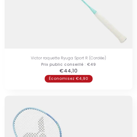
Victor raquette Ryuga Sport R (Cordée)
Prix public conseillé :
€49
Prix
€44,10
habituel
Économisez €4,90