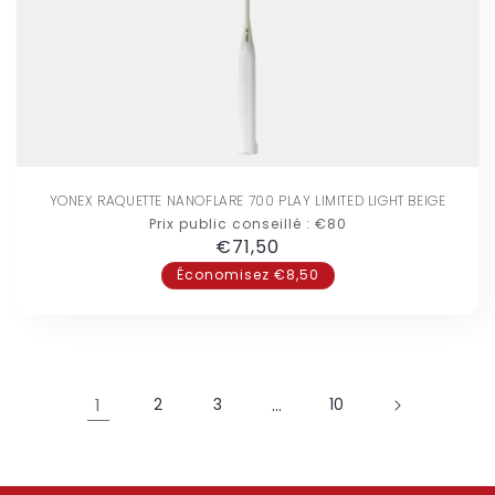
YONEX RAQUETTE NANOFLARE 700 PLAY LIMITED LIGHT BEIGE
Prix public conseillé :
€80
Prix
€71,50
habituel
Économisez €8,50
1
2
3
…
10