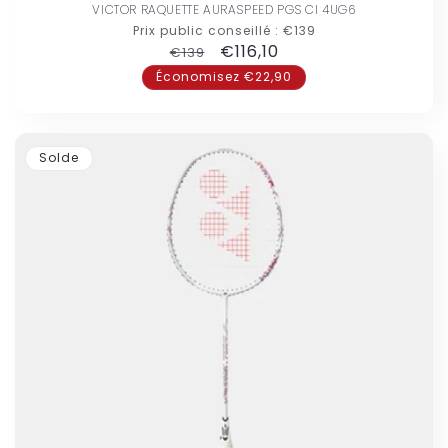
VICTOR RAQUETTE AURASPEED PGS CI 4UG6
Prix public conseillé :
€139
Prix
Prix
€116,10
€139
habituel
promotionnel
Économisez €22,90
Solde