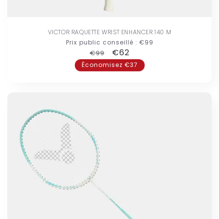
VICTOR RAQUETTE WRIST ENHANCER 140 M
Prix public conseillé :
€99
Prix
Prix
€62
€99
habituel
promotionnel
Économisez €37