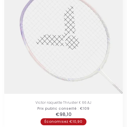
Victor raquette Thruster K 66 AJ
Prix public conseillé :
€109
Prix
€98,10
habituel
Économisez €10,90