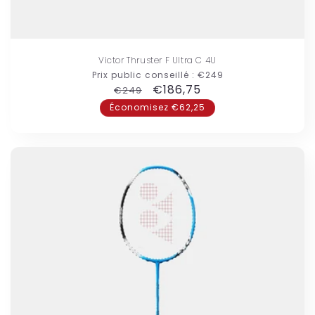
Victor Thruster F Ultra C 4U
Prix public conseillé :
€249
Prix
Prix
€186,75
€249
habituel
promotionnel
Économisez €62,25