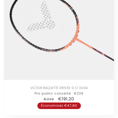
VICTOR RAQUETTE DRIVEX 12 O 3UG4
Prix public conseillé :
€239
Prix
Prix
€191,20
€239
habituel
promotionnel
Économisez €47,80