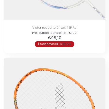
Victor raquette DriveX 7SP AJ
Prix public conseillé :
€109
Prix
€98,10
habituel
Économisez €10,90