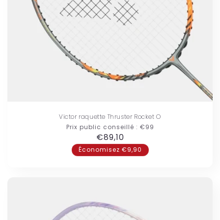
Victor raquette Thruster Rocket O
Prix public conseillé :
€99
Prix
€89,10
habituel
Économisez €9,90