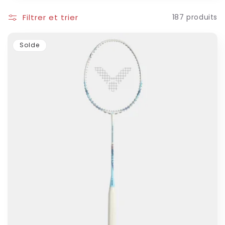
o
Filtrer et trier
187 produits
n
Solde
: