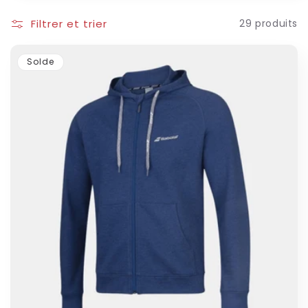
o
Filtrer et trier
29 produits
n
Solde
: