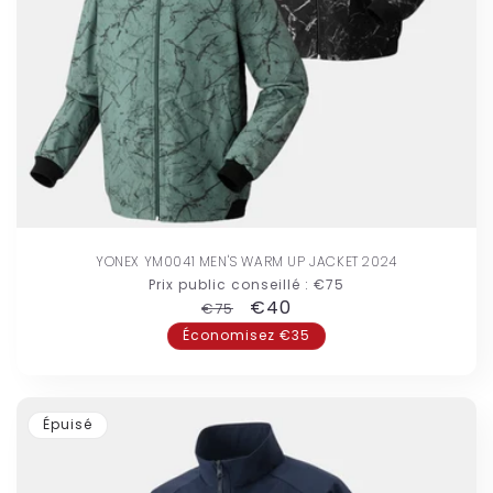
YONEX YM0041 MEN'S WARM UP JACKET 2024
Prix public conseillé :
€75
Prix
Prix
€40
€75
habituel
promotionnel
Économisez €35
Épuisé