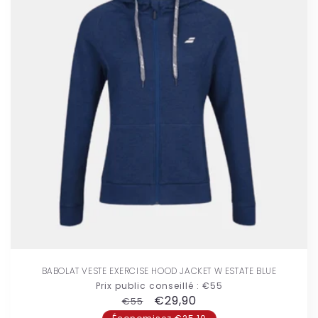
BABOLAT VESTE EXERCISE HOOD JACKET W ESTATE BLUE
Prix public conseillé :
€55
Prix
Prix
€29,90
€55
habituel
promotionnel