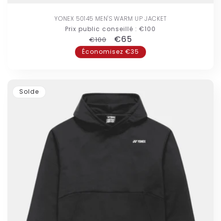
YONEX 50145 MEN'S WARM UP JACKET
Prix public conseillé :
€100
Prix
Prix
€65
€100
habituel
promotionnel
Économisez €35
Solde