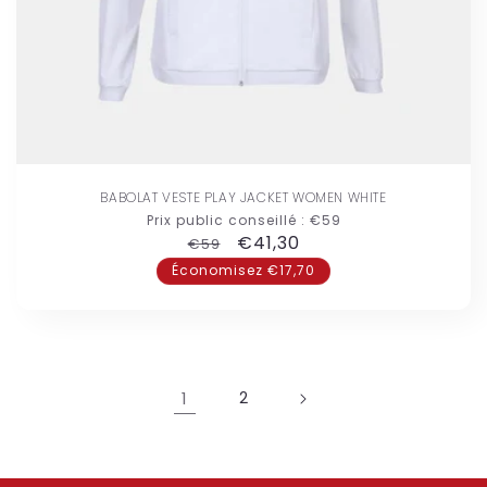
BABOLAT VESTE PLAY JACKET WOMEN WHITE
Prix public conseillé :
€59
Prix
Prix
€41,30
€59
habituel
promotionnel
Économisez €17,70
1
2