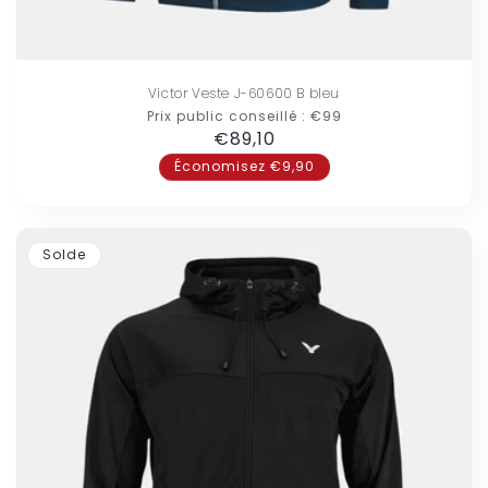
Victor Veste J-60600 B bleu
Prix public conseillé :
€99
Prix
€89,10
habituel
Économisez €9,90
Solde