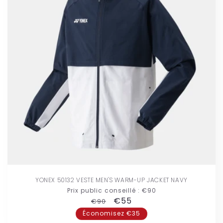
YONEX 50132 VESTE MEN'S WARM-UP JACKET NAVY
Prix public conseillé :
€90
Prix
Prix
€55
€90
habituel
promotionnel
Économisez €35