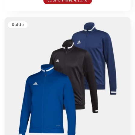
Économisez €25,10
Solde