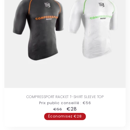
COMPRESSPORT RACKET T-SHIRT SLEEVE TOP
Prix public conseillé :
€56
Prix
Prix
€28
€56
habituel
promotionnel
Économisez €28