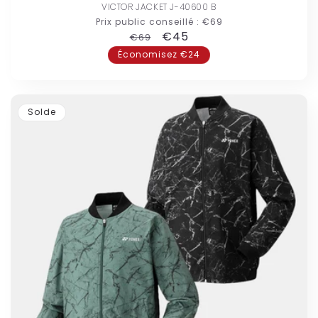
VICTOR JACKET J-40600 B
Prix public conseillé :
€69
Prix
Prix
€45
€69
habituel
promotionnel
Économisez €24
Solde