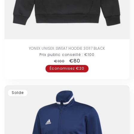
YONEX UNISEX SWEAT HOODIE 30117 BLACK
Prix public conseillé :
€100
Prix
Prix
€80
€100
habituel
promotionnel
Économisez €20
Solde