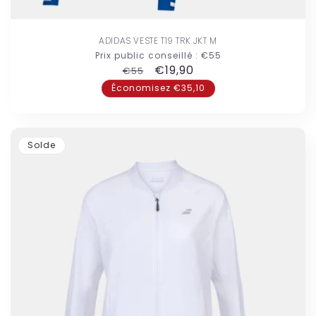
ADIDAS VESTE T19 TRK JKT M
Prix public conseillé :
€55
Prix
Prix
€19,90
€55
habituel
promotionnel
Économisez €35,10
Solde