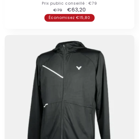
Prix public conseillé :
€79
Prix
Prix
€63,20
€79
habituel
promotionnel
Économisez €15,80