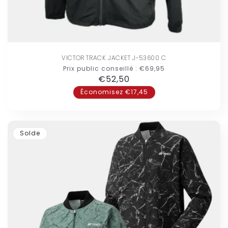
VICTOR TRACK JACKET J-53600 C
Prix public conseillé :
€69,95
Prix
€52,50
habituel
Économisez €17,45
Solde