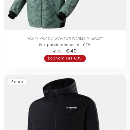
YONEX YW0041 WOMEN'S WARM UP JACKET
Prix public conseillé :
€75
Prix
Prix
€40
€75
habituel
promotionnel
Économisez €35
Solde