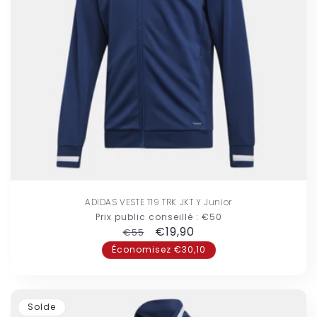
ADIDAS VESTE T19 TRK JKT Y Junior
Prix public conseillé :
€50
Prix
Prix
€19,90
€55
habituel
promotionnel
Économisez €30,10
Solde