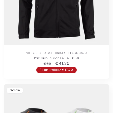
VICTOR TA JACKET UNISEXE BLACK 3529
Prix public conseillé :
€59
Prix
Prix
€41,30
€59
habituel
promotionnel
Économisez €17,70
Solde