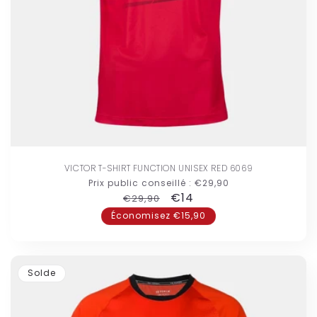
VICTOR T-SHIRT FUNCTION UNISEX RED 6069
Prix public conseillé :
€29,90
Prix
Prix
€14
€29,90
habituel
promotionnel
Économisez €15,90
Solde