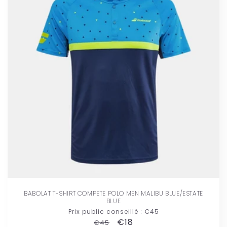
BABOLAT T-SHIRT COMPETE POLO MEN MALIBU BLUE/ESTATE
BLUE
Prix public conseillé :
€45
Prix
Prix
€18
€45