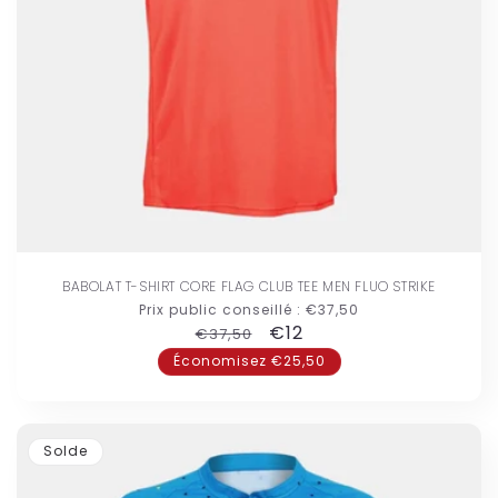
BABOLAT T-SHIRT CORE FLAG CLUB TEE MEN FLUO STRIKE
Prix public conseillé :
€37,50
Prix
Prix
€12
€37,50
habituel
promotionnel
Économisez €25,50
Solde