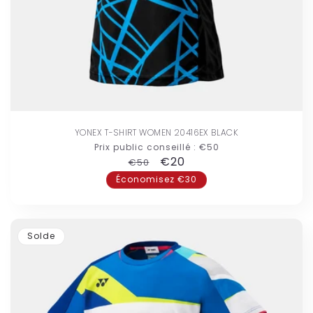
YONEX T-SHIRT WOMEN 20416EX BLACK
Prix public conseillé :
€50
Prix
Prix
€20
€50
habituel
promotionnel
Économisez €30
Solde