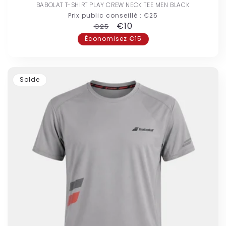
BABOLAT T-SHIRT PLAY CREW NECK TEE MEN BLACK
Prix public conseillé :
€25
Prix
Prix
€10
€25
habituel
promotionnel
Économisez €15
Solde