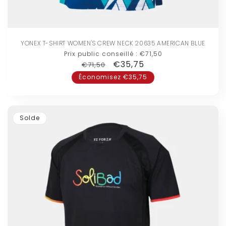
YONEX T-SHIRT WOMEN'S CREW NECK 20635 AMERICAN BLUE
Prix public conseillé :
€71,50
Prix
Prix
€35,75
€71,50
habituel
promotionnel
Économisez €35,75
Solde