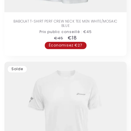
BABOLAT T-SHIRT PERF CREW NECK TEE MEN WHITE/MOSAIC
BLUE
Prix public conseillé :
€45
Prix
Prix
€18
€45
habituel
promotionnel
Économisez €27
Solde