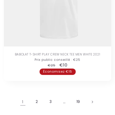
BABOLAT T-SHIRT PLAY CREW NECK TEE MEN WHITE 2021
Prix public conseillé :
€25
Prix
Prix
€10
€25
habituel
promotionnel
Économisez €15
1
2
3
…
19