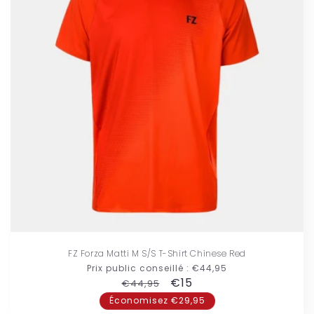
FZ Forza Matti M S/S T-Shirt Chinese Red
Prix public conseillé :
€44,95
Prix
Prix
€15
€44,95
habituel
promotionnel
Économisez €29,95