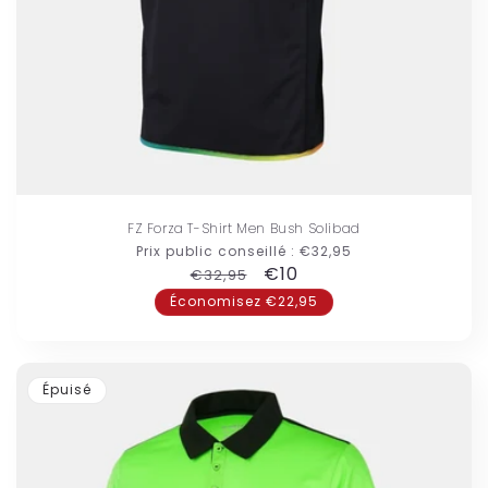
FZ Forza T-Shirt Men Bush Solibad
Prix public conseillé :
€32,95
Prix
Prix
€10
€32,95
habituel
promotionnel
Économisez €22,95
Épuisé