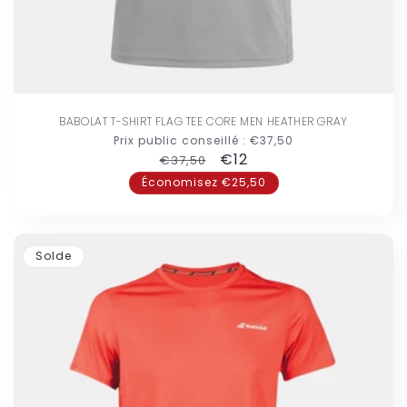
BABOLAT T-SHIRT FLAG TEE CORE MEN HEATHER GRAY
Prix public conseillé :
€37,50
Prix
Prix
€12
€37,50
habituel
promotionnel
Économisez €25,50
Solde