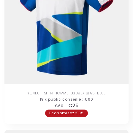
YONEX T-SHIRT HOMME 10309EX BLAST BLUE
Prix public conseillé :
€60
Prix
Prix
€25
€60
habituel
promotionnel
Économisez €35