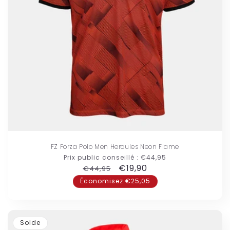
FZ Forza Polo Men Hercules Neon Flame
Prix public conseillé :
€44,95
Prix
Prix
€19,90
€44,95
habituel
promotionnel
Économisez €25,05
Solde