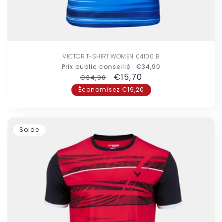
VICTOR T-SHIRT WOMEN 04100 B
Prix public conseillé :
€34,90
Prix
Prix
€15,70
€34,90
habituel
promotionnel
Économisez €19,20
Solde