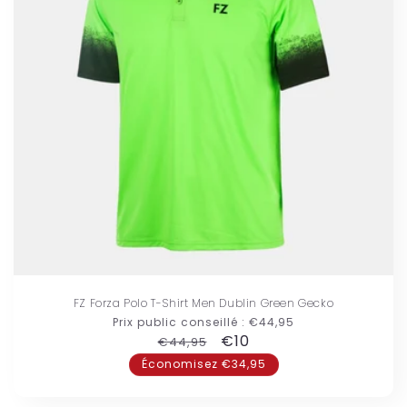
FZ Forza Polo T-Shirt Men Dublin Green Gecko
Prix public conseillé :
€44,95
Prix
Prix
€10
€44,95
habituel
promotionnel
Économisez €34,95