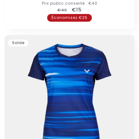
Prix public conseillé :
€40
Prix
Prix
€15
€40
habituel
promotionnel
Économisez €25
Solde