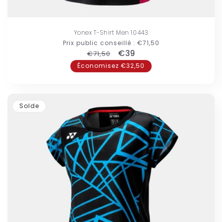
Yonex T-Shirt Men 10443
Prix public conseillé :
€71,50
Prix
Prix
€39
€71,50
habituel
promotionnel
Économisez €32,50
Solde