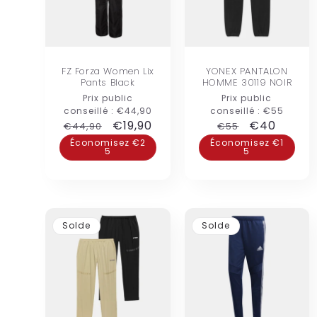
FZ Forza Women Lix
YONEX PANTALON
Pants Black
HOMME 30119 NOIR
Prix public
Prix public
conseillé :
€44,90
conseillé :
€55
Prix
Prix
€19,90
Prix
Prix
€40
€44,90
€55
habituel
promotionnel
habituel
promotion
Économisez €2
Économisez €1
5
5
Solde
Solde