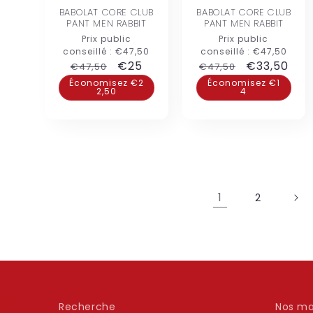
BABOLAT CORE CLUB
BABOLAT CORE CLUB
PANT MEN RABBIT
PANT MEN RABBIT
Prix public
Prix public
conseillé :
€47,50
conseillé :
€47,50
Prix
Prix
€25
Prix
Prix
€33,50
€47,50
€47,50
habituel
promotionnel
habituel
promotion
Économisez €2
Économisez €1
2,50
4
1
2
Recherche
Nos ma