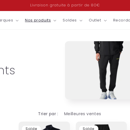
Livraison gratuite à partir de 80€
arques
Nos produits
Soldes
Outlet
Recorda
nts
Trier par :
Solde
Solde