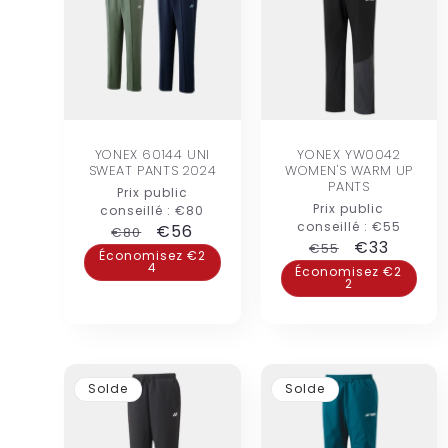
YONEX 60144 UNI
YONEX YW0042
SWEAT PANTS 2024
WOMEN'S WARM UP
PANTS
Prix public
Prix public
conseillé :
€80
conseillé :
€55
Prix
Prix
€56
€80
Prix
Prix
€33
€55
habituel
promotionnel
Économisez €2
4
habituel
promotion
Économisez €2
2
Solde
Solde