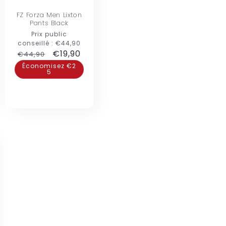
FZ Forza Men Lixton
Pants Black
Prix public
conseillé :
€44,90
Prix
Prix
€19,90
€44,90
habituel
promotionnel
Économisez €2
5
nel