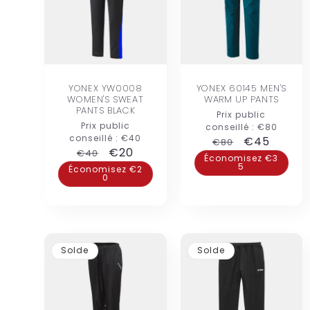
YONEX YW0008
YONEX 60145 MEN'S
WOMEN'S SWEAT
WARM UP PANTS
PANTS BLACK
Prix public
Prix public
conseillé :
€80
conseillé :
€40
Prix
Prix
€45
€80
Prix
Prix
€20
€40
habituel
promotion
Économisez €3
5
habituel
promotionnel
Économisez €2
0
Solde
Solde