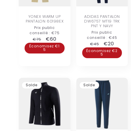
YONEX WARM UP
ADIDAS PANTALON
PANTALON 60198EX
DW6757 MT19 TRK
PNT Y NAVY
Prix public
Prix public
conseillé :
€75
conseillé :
€45
Prix
Prix
€60
€75
Prix
Prix
€20
€45
habituel
promotionnel
Économisez €1
5
habituel
promotion
Économisez €2
5
Solde
Solde