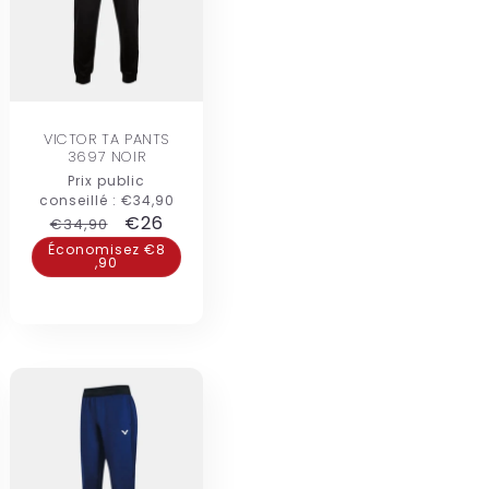
VICTOR TA PANTS
3697 NOIR
Prix public
conseillé :
€34,90
Prix
Prix
€26
€34,90
nel
habituel
promotionnel
Économisez €8
,90