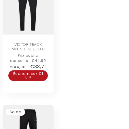
VICTOR TRACK
PANTS P-33800 C
Prix public
conseillé :
€44,90
Prix
Prix
€33,71
€44,90
habituel
promotionnel
Économisez €1
1,19
nel
Solde