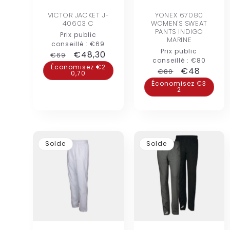
VICTOR JACKET J-
YONEX 67080
40603 C
WOMEN'S SWEAT
PANTS INDIGO
Prix public
MARINE
conseillé :
€69
Prix public
Prix
Prix
€48,30
€69
conseillé :
€80
habituel
promotionnel
Économisez €2
Prix
Prix
€48
€80
0,70
habituel
promotion
Économisez €3
2
Solde
Solde