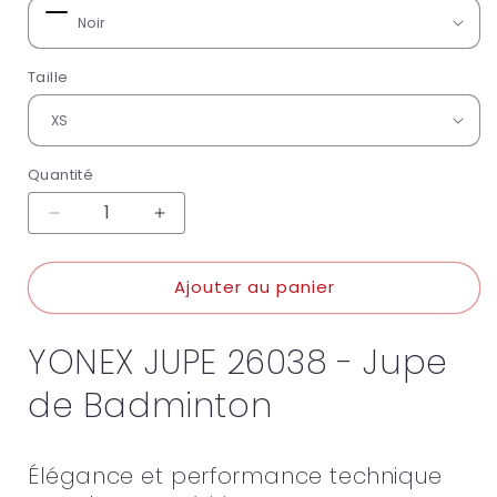
Taille
Quantité
Réduire
Augmenter
la
la
quantité
quantité
Ajouter au panier
de
de
YONEX
YONEX
JUPE
JUPE
YONEX JUPE 26038 - Jupe
26038
26038
de Badminton
Élégance et performance technique