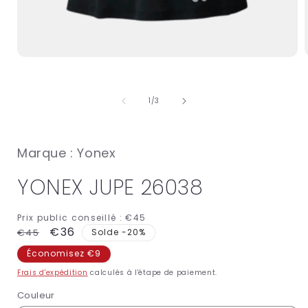
Ouvrir
O
le
l
média
1
de
1
/
3
dans
une
fenêtre
f
modale
Marque : Yonex
YONEX JUPE 26038
Prix public conseillé :
€45
Prix
Prix
€36
€45
Solde -20%
habituel
promotionnel
Économisez €9
Frais d'expédition
calculés à l'étape de paiement.
Couleur