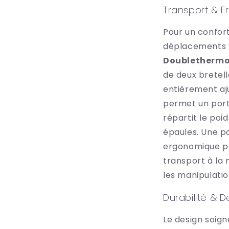
Transport & 
Pour un confor
déplacements v
Doublethermo
de deux bretel
entièrement aj
permet un port
répartit le poi
épaules. Une p
ergonomique p
transport à la 
les manipulatio
Durabilité & D
Le design soig