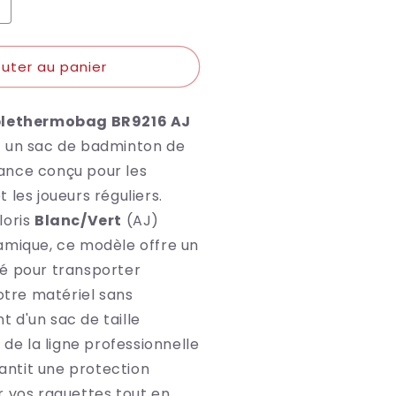
ugmenter
a
uantité
outer au panier
e
ictor
hermo
blethermobag BR9216 AJ
R9216
J
 un sac de badminton de
6
ance conçu pour les
 les joueurs réguliers.
loris
Blanc/Vert
(AJ)
amique, ce modèle offre un
é pour transporter
votre matériel sans
 d'un sac de taille
 de la ligne professionnelle
rantit une protection
r vos raquettes tout en