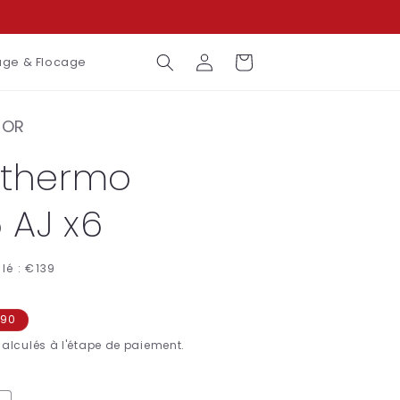
Connexion
Panier
ge & Flocage
TOR
 thermo
 AJ x6
lé :
€139
,90
alculés à l'étape de paiement.