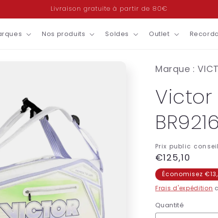
Livraison gratuite à partir de 80€
arques
Nos produits
Soldes
Outlet
Recorda
Marque : VIC
Victor
BR9216
Prix public conseil
Prix
€125,10
habituel
Économisez €13
Frais d'expédition
c
Quantité