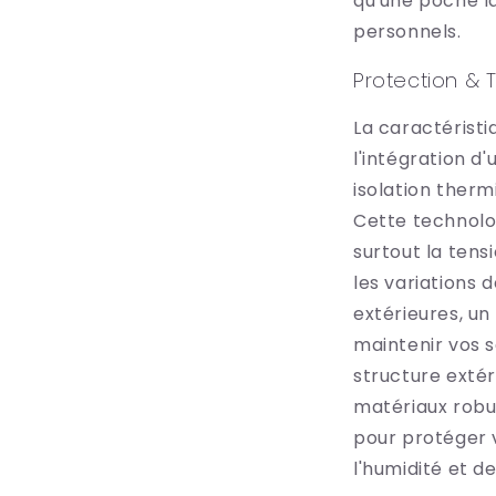
qu'une poche la
personnels.
Protection & 
La caractérist
l'intégration 
isolation therm
Cette technolo
surtout la ten
les variations
extérieures, un
maintenir vos s
structure exté
matériaux rob
pour protéger 
l'humidité et d