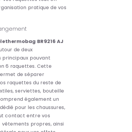
rganisation pratique de vos
Rangement
blethermobag BR9216 AJ
autour de deux
 principaux pouvant
ron 6 raquettes. Cette
permet de séparer
os raquettes du reste de
xtiles, serviettes, bouteille
 comprend également un
édié pour les chaussures,
out contact entre vos
s vêtements propres, ainsi