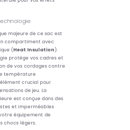
térale pour vos effets
Technologie
ique majeure de ce sac est
d'un compartiment avec
ique (
Heat Insulation
).
gie protège vos cadres et
sion de vos cordages contre
 de température
 élément crucial pour
ensations de jeu. La
rieure est conçue dans des
ustes et imperméables
votre équipement de
es chocs légers.