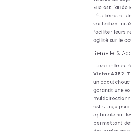
3
Elle est l'allié
dans
une
régulières et d
fenêtre
modale
souhaitent un 
faciliter leurs 
agilité sur le co
Semelle & Ac
La semelle ext
Victor A362LT
un caoutchouc
garantit une ex
multidirectionn
est conçu pour
optimale sur le
permettant de