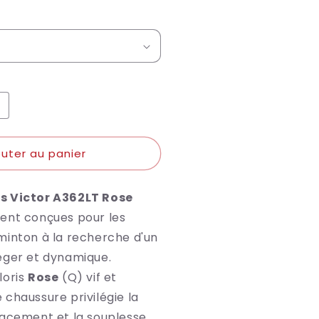
ugmenter
a
uantité
outer au panier
e
ictor
haussures
s Victor A362LT Rose
362LT
Q
ent conçues pour les
minton à la recherche d'un
éger et dynamique.
loris
Rose
(Q) vif et
chaussure privilégie la
lacement et la souplesse.