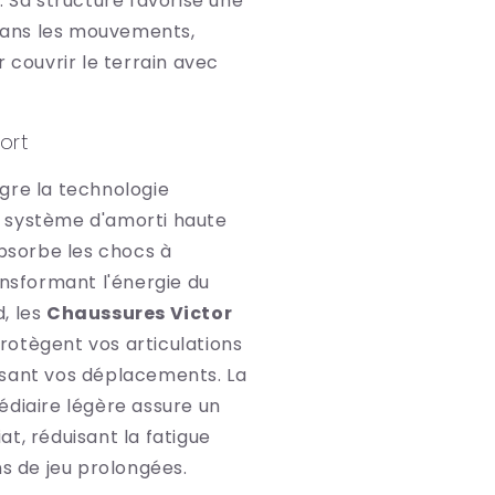
. Sa structure favorise une
 dans les mouvements,
r couvrir le terrain avec
ort
gre la technologie
n système d'amorti haute
absorbe les chocs à
ansformant l'énergie du
, les
Chaussures Victor
rotègent vos articulations
sant vos déplacements. La
édiaire légère assure un
t, réduisant la fatigue
ns de jeu prolongées.