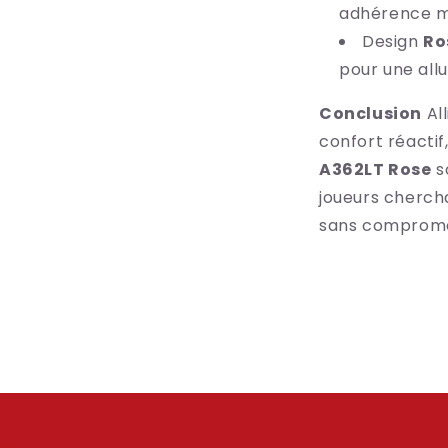
adhérence mu
Design
Ro
pour une allu
Conclusion
Al
confort réactif
A362LT Rose
so
joueurs cherch
sans compromet