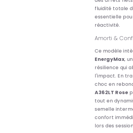
des arrêts nets
fluidité totale
essentielle pou
réactivité.
Amorti & Conf
Ce modèle intè
EnergyMax
, u
résilience qui 
l'impact. En tr
choc en rebond
A362LT Rose
p
tout en dynami
semelle interm
confort immédia
lors des sessio