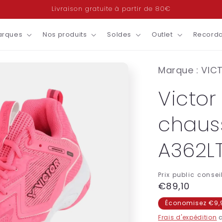
Livraison gratuite à partir de 80€
arques
Nos produits
Soldes
Outlet
Recorda
Marque : VIC
Victor
chaus
A362L
Prix public conseil
Prix
€89,10
habituel
Économisez €9,
Frais d'expédition
c