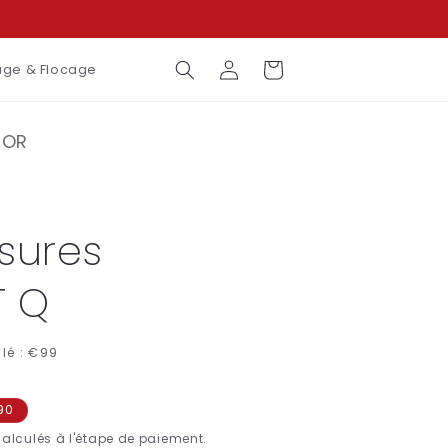
Connexion
Panier
ge & Flocage
TOR
sures
T Q
lé :
€99
90
alculés à l'étape de paiement.