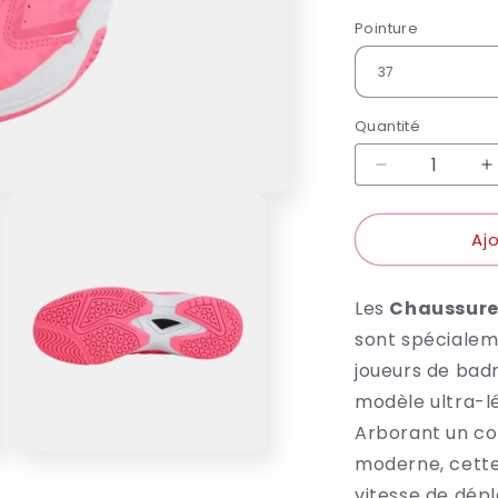
Pointure
Quantité
Réduire
A
la
l
quantité
q
Aj
de
d
Victor
V
chaussures
c
Les
Chaussure
A362LT
A
Q
sont spécialem
joueurs de bad
modèle ultra-l
Arborant un co
Ouvrir
moderne, cette 
le
vitesse de dép
média