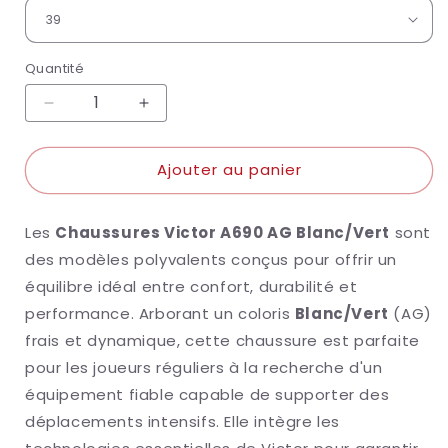
Quantité
Réduire
Augmenter
la
la
quantité
quantité
Ajouter au panier
de
de
Victor
Victor
Chaussure
Chaussure
Les
Chaussures Victor A690 AG Blanc/Vert
sont
A690
A690
AG
AG
des modèles polyvalents conçus pour offrir un
équilibre idéal entre confort, durabilité et
performance. Arborant un coloris
Blanc/Vert
(AG)
frais et dynamique, cette chaussure est parfaite
pour les joueurs réguliers à la recherche d'un
équipement fiable capable de supporter des
déplacements intensifs. Elle intègre les