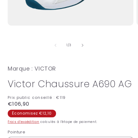
Ouvrir
O
le
l
média
1
de
1
/
3
dans
une
fenêtre
f
modale
Marque : VICTOR
Victor Chaussure A690 AG
Prix public conseillé :
€119
Prix
€106,90
habituel
Économisez €12,10
Frais d'expédition
calculés à l'étape de paiement.
Pointure