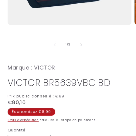
Ouvrir
O
le
l
média
1
de
1
/
3
dans
une
fenêtre
f
modale
Marque : VICTOR
VICTOR BR5639VBC BD
Prix public conseillé :
€89
Prix
€80,10
habituel
Économisez €8,90
Frais d'expédition
calculés à l'étape de paiement.
Quantité