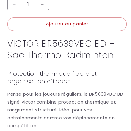
Réduire
Augmenter
la
la
quantité
quantité
Ajouter au panier
de
de
VICTOR
VICTOR
BR5639VBC
BR5639VBC
VICTOR BR5639VBC BD –
BD
BD
Sac Thermo Badminton
Protection thermique fiable et
organisation efficace
Pensé pour les joueurs réguliers, le BR5639VBC BD
signé
Victor
combine protection thermique et
rangement structuré. Idéal pour vos
entraînements comme vos déplacements en
compétition.