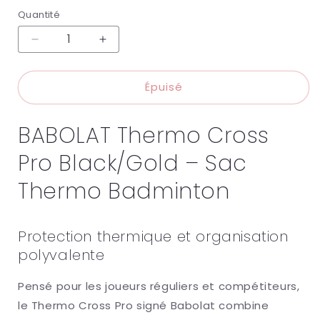
Quantité
Réduire
Augmenter
la
la
quantité
quantité
Épuisé
de
de
BABOLAT
BABOLAT
THERMO
THERMO
BABOLAT Thermo Cross
CROSS
CROSS
PRO
PRO
Pro Black/Gold – Sac
BLACK/GOLD
BLACK/GOLD
Thermo Badminton
Protection thermique et organisation
polyvalente
Pensé pour les joueurs réguliers et compétiteurs,
le Thermo Cross Pro signé
Babolat
combine