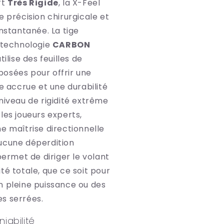
ft
Très Rigide
, la X-Feel
e précision chirurgicale et
instantanée. La tige
a technologie
CARBON
utilise des feuilles de
osées pour offrir une
ce accrue et une durabilité
niveau de rigidité extrême
les joueurs experts,
e maîtrise directionnelle
ucune déperdition
 permet de diriger le volant
té totale, que ce soit pour
n pleine puissance ou des
s serrées.
niabilité