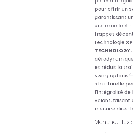
permet d'égali
pour offrir un s
garantissant u
une excellente
frappes décent
technologie
XP
TECHNOLOGY
,
aérodynamique 
et réduit la tr
swing optimisée
structurelle p
l'intégralité de
volant, faisan
menace direct
Manche, Flexib