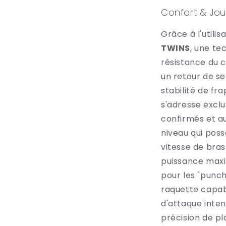
Confort & Jou
Grâce à l'utilis
TWINS
, une te
résistance du ca
un retour de se
stabilité de fra
s'adresse excl
confirmés et a
niveau qui pos
vitesse de bras
puissance maxim
pour les "punch
raquette capab
d'attaque inten
précision de p