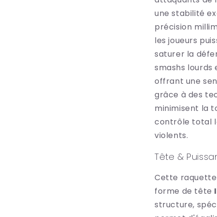
3
une stabilité e
dans
une
précision milli
fenêtre
modale
les joueurs pui
saturer la déf
smashs lourds 
offrant une sen
grâce à des te
minimisent la t
contrôle total 
violents.
Tête & Puiss
Cette raquette
forme de tête
structure, spéci