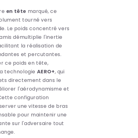
bre
en tête
marqué, ce
olument tourné vers
rde. Le poids concentré vers
mis démultiplie l'inertie
acilitant la réalisation de
dantes et percutantes.
 ce poids en tête,
 la technologie
AERO+
, qui
lets directement dans le
liorer l'aérodynamisme et
 Cette configuration
erver une vitesse de bras
ensable pour maintenir une
nte sur l'adversaire tout
hange.