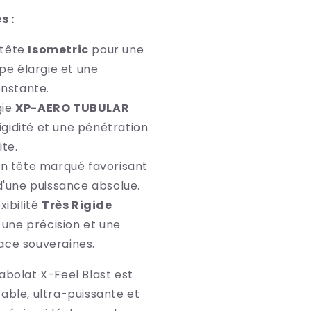
s :
 tête
Isometric
pour une
pe élargie et une
nstante.
gie
XP-AERO TUBULAR
igidité et une pénétration
ite.
en tête marqué favorisant
'une puissance absolue.
xibilité
Très Rigide
 une précision et une
face souveraines.
abolat X-Feel Blast est
able, ultra-puissante et