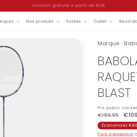
Livraison gratuite à partir de 80€
arques
Nos produits
Soldes
Outlet
Recorda
Marque : Bab
BABOL
RAQUET
BLAST
Prix public conseil
Prix
Prix
€10
€189,95
habituel
pro
Économisez €80
Frais d'expédition
c