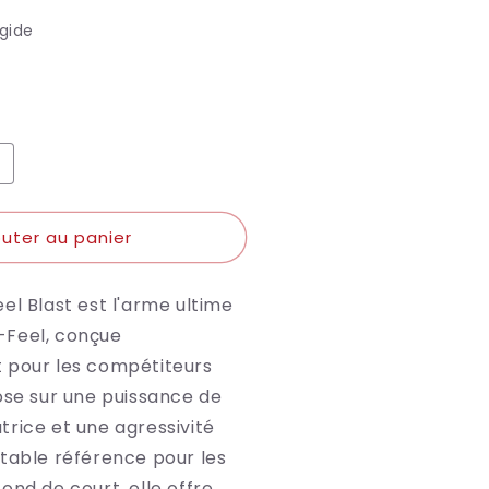
igide
e
ugmenter
a
uantité
outer au panier
e
ABOLAT
RAQUETTE
el Blast est l'arme ultime
-
EEL
-Feel, conçue
LAST
 pour les compétiteurs
ose sur une puissance de
rice et une agressivité
itable référence pour les
ond de court, elle offre