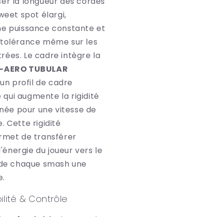
ser la longueur des cordes
weet spot élargi,
ne puissance constante et
 tolérance même sur les
rées. Le cadre intègre la
-AERO TUBULAR
 un profil de cadre
qui augmente la rigidité
aînée pour une vitesse de
. Cette rigidité
ermet de transférer
 l'énergie du joueur vers le
t de chaque smash une
e.
ilité & Contrôle