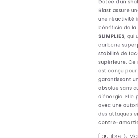
Dotée d'un sha
Blast assure un
une réactivité 
bénéficie de l
SLIMPLIES
, qui 
carbone superp
stabilité de fa
supérieure. Ce 
est conçu pour 
garantissant un
absolue sans a
d'énergie. Elle
avec une autori
des attaques e
contre-amortie
Équilibre & Ma