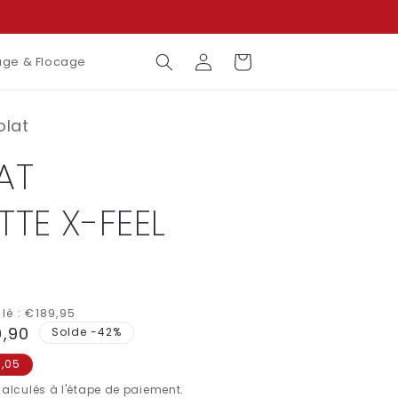
Connexion
Panier
ge & Flocage
olat
AT
TE X-FEEL
lé :
€189,95
9,90
Solde -42%
motionnel
,05
alculés à l'étape de paiement.