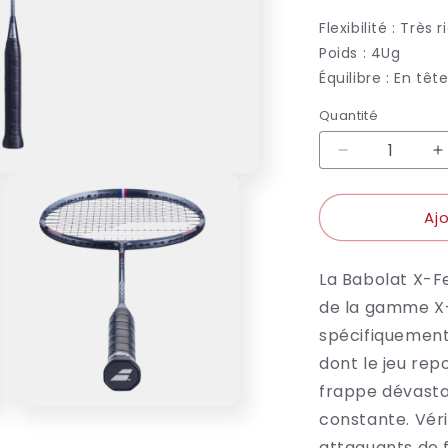
Flexibilité :
Très r
Poids :
4Ug
Équilibre :
En têt
Quantité
Réduire
A
la
l
quantité
q
Aj
de
d
BABOLAT
B
RAQUETTE
La Babolat X-Fe
X-
X
FEEL
F
de la gamme X
BLAST
B
spécifiquement
dont le jeu rep
frappe dévastat
Ouvrir
constante. Vér
le
média
attaquants de f