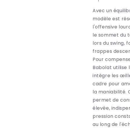
Avec un équili
modèle est rés
l'offensive lou
le sommet du ta
lors du swing, f
frappes descen
Pour compenser
Babolat utilise
intègre les œil
cadre pour amé
la maniabilité.
permet de cons
élevée, indisp
pression consta
au long de l'éc