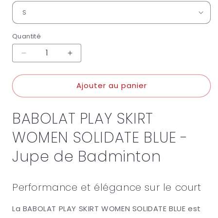
Quantité
Réduire
Augmenter
la
la
quantité
quantité
Ajouter au panier
de
de
Babolat
Babolat
Play
Play
BABOLAT PLAY SKIRT
Skirt
Skirt
Women
Women
WOMEN SOLIDATE BLUE -
Solidate
Solidate
Blue
Blue
Jupe de Badminton
Performance et élégance sur le court
La BABOLAT PLAY SKIRT WOMEN SOLIDATE BLUE est