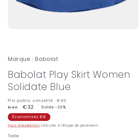
Ouvrir
le
média
1
dans
une
Marque : Babolat
fenêtre
modale
Babolat Play Skirt Women
Solidate Blue
Prix public conseillé :
€40
Prix
Prix
€32
€40
Solde -20%
habituel
promotionnel
Économisez €8
Frais d'expédition
calculés à l'étape de paiement.
Taille