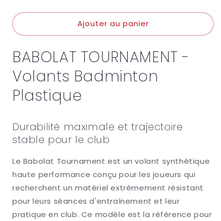
la
la
quantité
quantité
Ajouter au panier
de
de
BABOLAT
BABOLAT
TOURNAMENT
TOURNAMENT
BABOLAT TOURNAMENT -
Volants Badminton
Plastique
Durabilité maximale et trajectoire
stable pour le club
Le Babolat Tournament est un volant synthétique
haute performance conçu pour les joueurs qui
recherchent un matériel extrêmement résistant
pour leurs séances d'entraînement et leur
pratique en club. Ce modèle est la référence pour