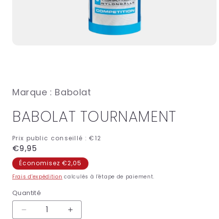
Ouvrir
le
média
1
dans
une
Marque : Babolat
fenêtre
modale
BABOLAT TOURNAMENT
Prix public conseillé :
€12
Prix
€9,95
habituel
Économisez €2,05
Frais d'expédition
calculés à l'étape de paiement.
Quantité
Réduire
Augmenter