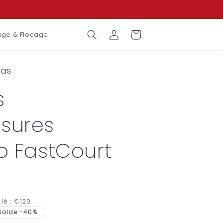
Connexion
Panier
ge & Flocage
das
s
sures
o FastCourt
lé :
€120
Solde -40%