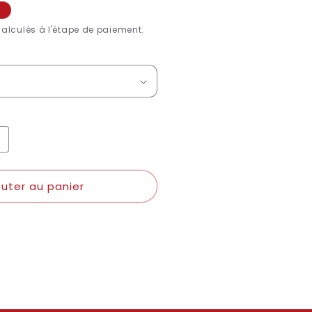
ionnel
8
alculés à l'étape de paiement.
ugmenter
a
uantité
outer au panier
e
didas
haussures
dizero
astCourt
W