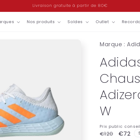
Livraison gratuite à partir de 80€
arques
Nos produits
Soldes
Outlet
Recorda
Marque : Adi
Adida
Chaus
Adizer
W
Prix public conseil
Prix
Prix
€72
€120