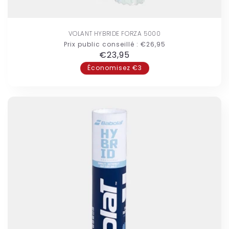
VOLANT HYBRIDE FORZA 5000
Prix public conseillé :
€26,95
Prix
€23,95
habituel
Économisez €3