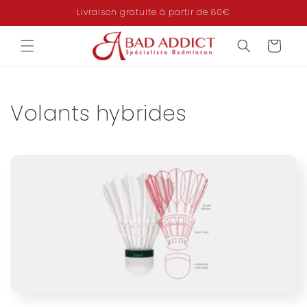
et
Livraison gratuite à partir de 80€
passer
au
contenu
Panier
C
Volants hybrides
o
l
l
e
c
t
i