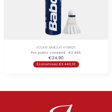
VOLANT BABOLAT HYBRIDE
Prix public conseillé :
€3.465
Prix
€24,90
habituel
Économisez €3.440,10