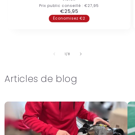
Fournisseur :
Prix public conseillé :
€27,95
Prix
€25,95
habituel
Économisez €2
de
1
/
8
Articles de blog