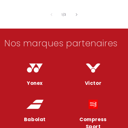
de
1
/
3
Nos marques partenaires
Yonex
Victor
Babolat
Compress
Sport